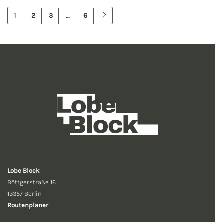
1
2
3
…
6
Lobe Block
Böttgerstraße 16
13357 Berlin
Routenplaner