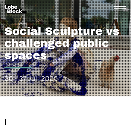
Social Sculpture vs
challenged public
spaces
20 - 27 Juli 2020
|