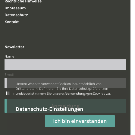
Rechtliche
Hinweise
Impressum
Datenschutz
Kontakt
Newsletter
Name
Email
Unsere Website verwendet Cookies, hauptsächlich von
Drittanbietern. Definieren Sie Ihre Datenschutzpräferenzen
und/oder stimmen Sie unserer Verwendung von Cookies zu.
Hiermit stimme ich der Datenschutzerklärung zu.
Datenschutz-Einstellungen
Ich bin einverstanden