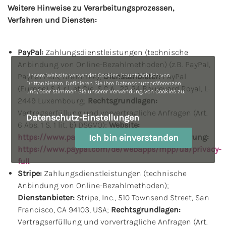
Weitere Hinweise zu Verarbeitungsprozessen,
Verfahren und Diensten:
PayPal:
Zahlungsdienstleistungen (technische
Anbindung von Online-Bezahlmethoden) (z.B. PayPal,
Unsere Website verwendet Cookies, hauptsächlich von
PayPal Plus, Braintree);
Dienstanbieter:
PayPal
Drittanbietern. Definieren Sie Ihre Datenschutzpräferenzen
(Europe) S.à r.l. et Cie, S.C.A., 22-24 Boulevard Royal, L-
und/oder stimmen Sie unserer Verwendung von Cookies zu.
2449 Luxembourg;
Rechtsgrundlagen:
Vertragserfüllung und vorvertragliche Anfragen (Art.
Datenschutz-Einstellungen
6 Abs. 1 S. 1 lit. b) DSGVO);
Website:
Ich bin einverstanden
https://www.paypal.com/de
;
Datenschutzerklärung:
https://www.paypal.com/de/webapps/mpp/ua/privacy-
full
.
Stripe:
Zahlungsdienstleistungen (technische
Anbindung von Online-Bezahlmethoden);
Dienstanbieter:
Stripe, Inc., 510 Townsend Street, San
Francisco, CA 94103, USA;
Rechtsgrundlagen:
Vertragserfüllung und vorvertragliche Anfragen (Art.