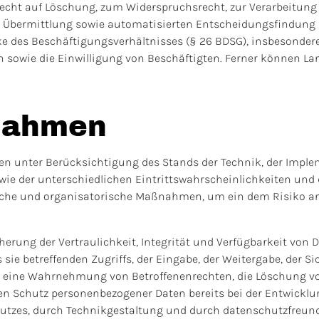
echt auf Löschung, zum Widerspruchsrecht, zur Verarbeitung
 Übermittlung sowie automatisierten Entscheidungsfindung im 
cke des Beschäftigungsverhältnisses (§ 26 BDSG), insbesonde
 sowie die Einwilligung von Beschäftigten. Ferner können La
nahmen
en unter Berücksichtigung des Stands der Technik, der Imple
wie der unterschiedlichen Eintrittswahrscheinlichkeiten un
ische und organisatorische Maßnahmen, um ein dem Risiko a
ung der Vertraulichkeit, Integrität und Verfügbarkeit von D
sie betreffenden Zugriffs, der Eingabe, der Weitergabe, der S
die eine Wahrnehmung von Betroffenenrechten, die Löschung v
den Schutz personenbezogener Daten bereits bei der Entwicklu
utzes, durch Technikgestaltung und durch datenschutzfreund