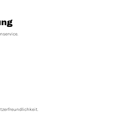
ung
nservice.
zerfreundlichkeit.