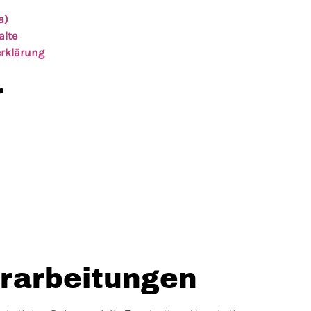
a)
alte
erklärung
r
erarbeitungen