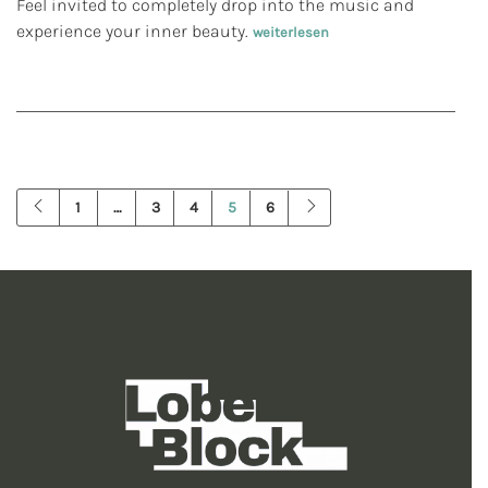
Feel invited to completely drop into the music and
experience your inner beauty.
weiterlesen
1
…
3
4
5
6